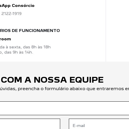
sApp Consórcio
) 2122-1919
RIOS DE FUNCIONAMENTO
room
a à sexta, das 8h às 18h
, das 9h às 14h.
 COM A NOSSA EQUIPE
r dúvidas, preencha o formulário abaixo que entraremo