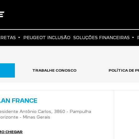
IRETAS
PEUGEOT INCLUSÃO
SOLUÇÕES FINANCEIRAS
TRABALHE CONOSCO
POLÍTICA DE P
LAN FRANCE
esidente Antônio Carlos, 3860 - Pampulha
orizonte - Minas Gerais
MO CHEGAR