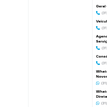
Geral
(3
Veícu
(31
Agen
Servi
(3
Consó
(31
Whats
Novo
(31
What
Diret
(31