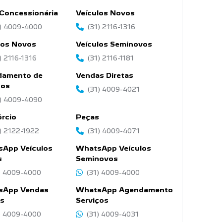
 Concessionária
Veículos Novos
1) 4009-4000
(31) 2116-1316
los Novos
Veículos Seminovos
) 2116-1316
(31) 2116-1181
damento de
Vendas Diretas
ços
(31) 4009-4021
1) 4009-4090
rcio
Peças
) 2122-1922
(31) 4009-4071
App Veículos
WhatsApp Veículos
s
Seminovos
) 4009-4000
(31) 4009-4000
sApp Vendas
WhatsApp Agendamento
as
Serviços
) 4009-4000
(31) 4009-4031