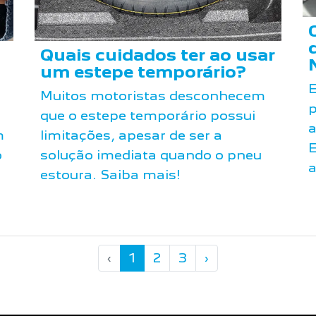
Quais cuidados ter ao usar
um estepe temporário?
E
Muitos motoristas desconhecem
p
que o estepe temporário possui
a
m
limitações, apesar de ser a
E
o
solução imediata quando o pneu
a
estoura. Saiba mais!
‹
1
2
3
›