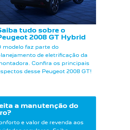
Saiba tudo sobre o
Peugeot 2008 GT Hybrid
 modelo faz parte do
lanejamento de eletrificação da
ontadora. Confira os principais
spectos desse Peugeot 2008 GT!
eita a manutenção do
rro?
onforto e valor de revenda aos