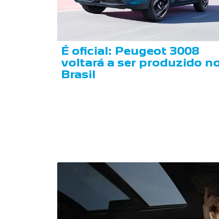
É oficial: Peugeot 3008
voltará a ser produzido n
Brasil