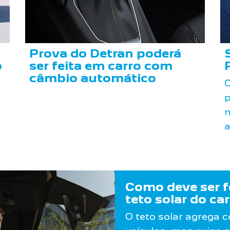
Prova do Detran poderá
o
ser feita em carro com
câmbio automático
O
p
m
a
Como deve ser f
teto solar do ca
O teto solar agrega c