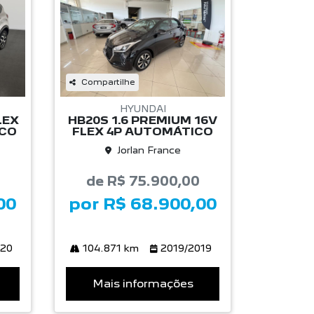
Compartilhe
HYUNDAI
LEX
HB20S 1.6 PREMIUM 16V
ICO
FLEX 4P AUTOMÁTICO
Jorlan France
de R$ 75.900,00
00
por R$ 68.900,00
020
104.871 km
2019/2019
Mais informações