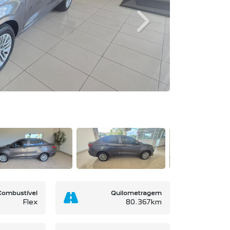
Next
Combustível
Quilometragem
Flex
80.367km