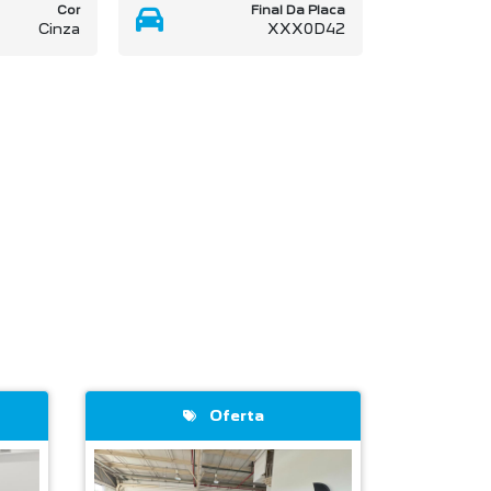
Cor
Final Da Placa
Cinza
XXX0D42
Oferta