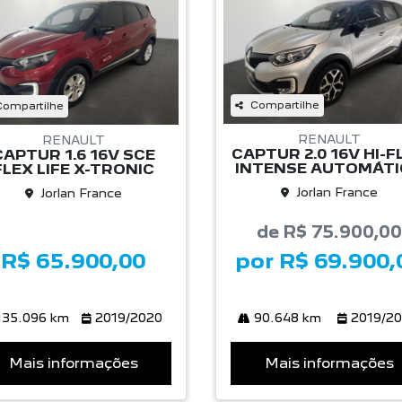
Compartilhe
Compartilhe
RENAULT
RENAULT
CAPTUR 2.0 16V HI-F
CAPTUR 1.6 16V SCE
INTENSE AUTOMÁT
FLEX LIFE X-TRONIC
Jorlan France
Jorlan France
de R$ 75.900,00
R$ 65.900,00
por R$ 69.900,
35.096 km
2019/2020
90.648 km
2019/2
Mais informações
Mais informações