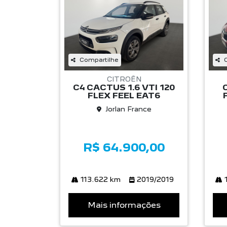
Compartilhe
CITROËN
C4 CACTUS 1.6 VTI 120
FLEX FEEL EAT6
Jorlan France
R$ 64.900,00
113.622 km
2019/2019
1
Mais informações