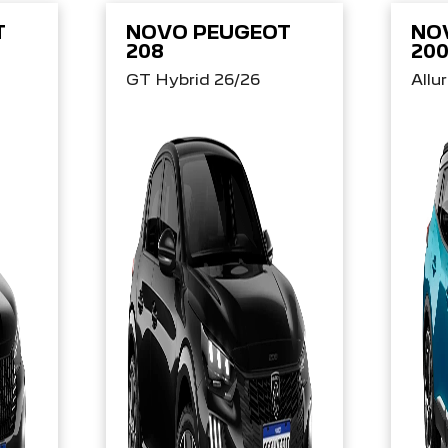
T
NOVO PEUGEOT
NO
208
20
GT Hybrid 26/26
Allu