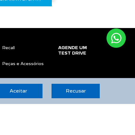
Recall
AGENDE UM
TEST DRIVE
Peças e Acessórios
CONTATO
Aceitar
Recusar
Sobre Nós
Fale Conosco
Agende um Emotion Drive