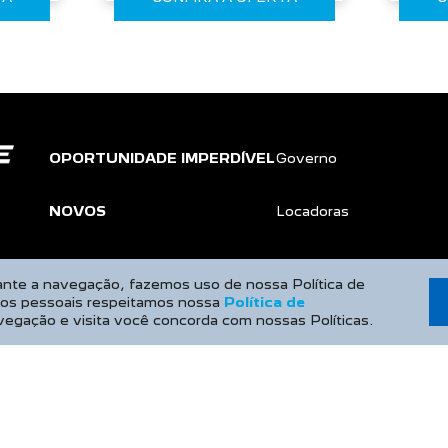
OPORTUNIDADE IMPERDÍVEL
Governo
NOVOS
Locadoras
Novo Peugeot 208
Produtor Rural
rante a navegação, fazemos uso de nossa Política de
dos pessoais respeitamos nossa
Política de
Novo Peugeot 2008
Taxistas
vegação e visita você concorda com nossas Políticas.
Novo Peugeot Expert
PEUGEOT INCLUSÃO
Peugeot Boxer
SOLUÇÕES
FINANCEIRAS