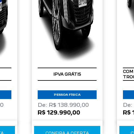
IPVA GRÁTIS
PESSOA FÍSICA
00
De: R$ 138.990,00
De:
R$ 129.990,00
R$ 
TA
CONFIRA A OFERTA
C