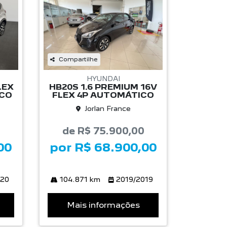
Compartilhe
HYUNDAI
LEX
HB20S 1.6 PREMIUM 16V
ICO
FLEX 4P AUTOMÁTICO
Jorlan France
de R$ 75.900,00
00
por R$ 68.900,00
020
104.871 km
2019/2019
Mais informações