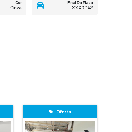
Cor
Final Da Placa
Cinza
XXX0D42
Oferta