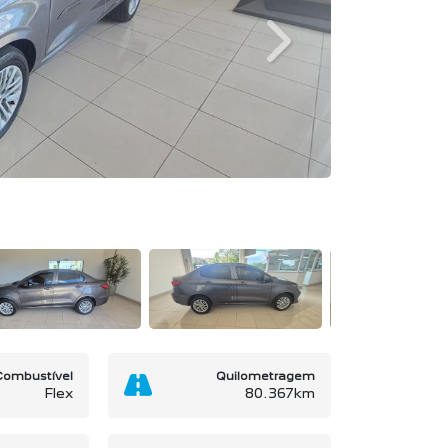
Next
Combustível
Quilometragem
Flex
80.367km