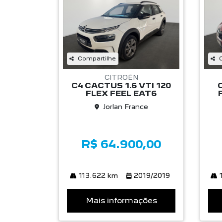
Compartilhe
CITROËN
C4 CACTUS 1.6 VTI 120
FLEX FEEL EAT6
Jorlan France
R$ 64.900,00
113.622 km
2019/2019
1
Mais informações