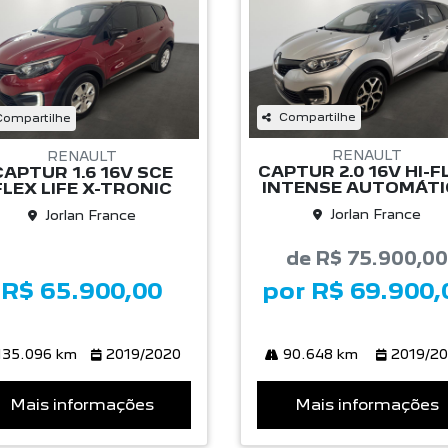
Compartilhe
Compartilhe
RENAULT
RENAULT
CAPTUR 2.0 16V HI-F
CAPTUR 1.6 16V SCE
INTENSE AUTOMÁT
FLEX LIFE X-TRONIC
Jorlan France
Jorlan France
de R$ 75.900,00
R$ 65.900,00
por R$ 69.900,
35.096 km
2019/2020
90.648 km
2019/2
Mais informações
Mais informações